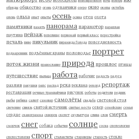
небоскребы
невозвратимое
ночь
ноябрь
окно
общество
одуванчики
обряды
огонь
озеро
окопы
октябрь
осень
ольха
отец
охота
олень
опыт
опыты
осина
панорама
памятники
парамотор
память
параплан
пейзаж
паутина
пепелище
первомай
первый класс
перестройка
пикульник
печаль
повседневность
пиво
пирамида Голода
портрет
половодье
подъёмные краны
подмаренник
природа
поток жизни
прошлое
птицы
православие
работа
путешествие
рабочие
пыльца
радость
радуга
репортаж
река
разлив
реклама
ракушки
рапс
распад
рекорд
реставрация
рисунок
речные трамвайчики
роботы
родители
родник
самолёты
световой стол
рыбы
рябина
салют
самовар
свадьба
святой источник
север
свечение
свиязь
святые места
семейские
семья
смерть
сердце
сканограмма
скворец
скелет
скульптура
слива
слон
солнце
снег
собака
сморчок
события
сосна
спелеология
спорт
стекло
спелестология
сталактиты
староверы
старость