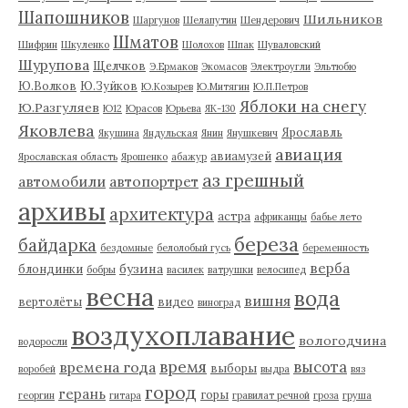
Шапошников
Шильников
Шаргунов
Шелапутин
Шендерович
Шматов
Шифрин
Шкуленко
Шолохов
Шпак
Шуваловский
Шурупова
Щелчков
Э.Ермаков
Экомасов
Электроугли
Эльтюбю
Ю.Волков
Ю.Зуйков
Ю.Козырев
Ю.Митягин
Ю.П.Петров
Яблоки на снегу
Ю.Разгуляев
Ю12
Юрасов
Юрьева
ЯК-130
Яковлева
Ярославль
Якушина
Яндульская
Янин
Янушкевич
авиация
авиамузей
Ярославская область
Ярошенко
абажур
аз грешный
автомобили
автопортрет
архивы
архитектура
астра
африканцы
бабье лето
береза
байдарка
бездомные
белолобый гусь
беременность
верба
бузина
блондинки
бобры
василек
ватрушки
велосипед
весна
вода
вишня
вертолёты
видео
виноград
воздухоплавание
вологодчина
водоросли
время
высота
времена года
выборы
воробей
выдра
вяз
город
герань
горы
георгин
гитара
гравилат речной
гроза
груша