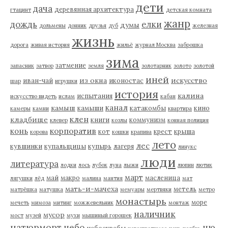
дети
дача
деревянная архитектура
гтацинт
детская комната
жанр
дождь
елки
думы
дольмены
донник
друзья
дуб
железная
жизнь
дорога
живая история
жильё
журнал Москва
заброшка
зима
затмение
запасник
затвор
земля
золотарник
золото
золотой
иней
из окна
искусство
иван-чай
иконостас
шар
игрушки
история
калина
испытания
искусство видеть
ислам
кабан
канал
камыш
камыши
катакомбы
кино
камеры
камни
квартира
клен
кладбище
книги
коммунизм
клевер
козлы
конная полиция
корпоратив
конь
кот
крест
крыша
корова
кошки
крапива
лето
лес
кувшинки
купальщицы
купырь
лагеря
линукс
люди
литература
лодки
лось
лубок
луна
лыжи
люпин
лютик
март
май
макро
масленица
лягушки
лёд
малина
мантия
мат
мать-и-мачеха
метель
матрёшка
матушка
мемуары
мертвяки
метро
монастырь
море
мечеть
мимоза
митинг
можжевельник
монтаж
наличник
мусор
мост
музей
мухи
мышиный горошек
натюрморт
небо
ню