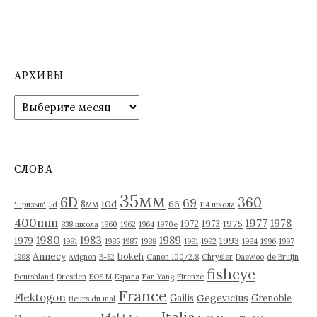
АРХИВЫ
А
р
х
и
в
СЛОВА
ы
35мм
6D
360
69
10d
66
8мм
"Призыв"
5d
114 школа
400mm
1977
1978
1975
1972
1973
838 школа
1960
1962
1964
1970е
1980
1983
1989
1993
1979
1981
1985
1987
1988
1991
1992
1994
1996
1997
Annecy
bokeh
1998
Avignon
B-52
Canon 100/2.8
Chrysler
Daewoo
de Bruijn
fisheye
Deutshland
Dresden
EOS M
Espana
Fan Yang
Firenze
France
Flektogon
Gegevicius
Gailis
Grenoble
fleurs du mal