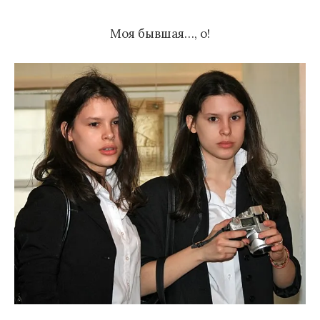
м
Моя бывшая…, о!
у