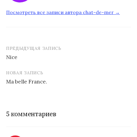
Посмотреть все записи автора chat-de-mer →
ПРЕДЫДУЩАЯ ЗАПИСЬ
Nice
Н
НОВАЯ ЗАПИСЬ
а
Ma belle France.
в
и
г
5 комментариев
а
ц