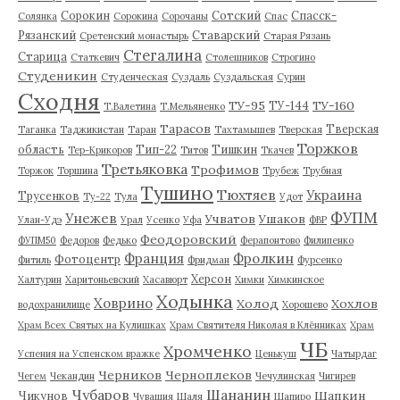
Сорокин
Сотский
Спасск-
Солянка
Сорокина
Сорочаны
Спас
Рязанский
Ставарский
Сретенский монастырь
Старая Рязань
Стегалина
Старица
Статкевич
Столешников
Строгино
Студеникин
Студенческая
Суздаль
Суздальская
Сурин
Сходня
ТУ-95
ТУ-160
ТУ-144
Т.Валетина
Т.Мельяненко
Тарасов
Тверская
Таганка
Таджикистан
Таран
Тахтамышев
Тверская
Торжков
область
Тип-22
Тишкин
Тер-Крикоров
Титов
Ткачев
Третьяковка
Трофимов
Торжок
Торшина
Трубеж
Трубная
Тушино
Тюхтяев
Украина
Трусенков
Ту-22
Тула
Удот
ФУПМ
Унежев
Учватов
Ушаков
Улан-Удэ
Урал
Усенко
Уфа
ФВР
Феодоровский
ФУПМ50
Федоров
Федько
Ферапонтово
Филипенко
Франция
Фролкин
Фотоцентр
Фитиль
Фридман
Фурсенко
Херсон
Халтурин
Харитоньевский
Хасавюрт
Химки
Химкинское
Ходынка
Ховрино
Холод
Хохлов
водохранилище
Хорошево
Храм Всех Святых на Кулишках
Храм Святителя Николая в Клённиках
Храм
ЧБ
Хромченко
Успения на Успенском вражке
Ценькуш
Чатырдаг
Черников
Черноплеков
Чегем
Чекандин
Чечулинская
Чигирев
Чубаров
Шананин
Шапкин
Чикунов
Чувашия
Шаля
Шапиро