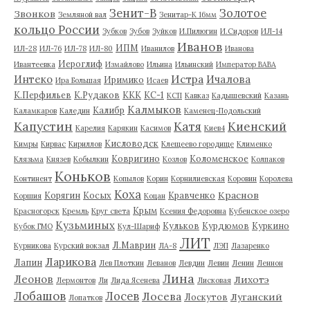
Зенит-В
Золотое
Звонков
Земляной вал
Зенитар-К 16мм
кольцо России
Зубков
Зубов
Зуйков
И.Пилюгин
И.Сидоров
ИЛ-14
Иванов
ИПМ
ИЛ-28
ИЛ-76
ИЛ-78
ИЛ-80
Иванилов
Иванова
Иероглиф
Ивантеевка
Измайлово
Ильина
Ильинский
Император ВАВА
Истра
Интеко
Ичалова
Иримико
Ира Большая
Исаев
К.Перфильев
К.Рудаков
ККК
КС-1
КСП
Кавказ
Кадышевский
Казань
Калмыков
Калибр
Каламкаров
Каледин
Каменец-Подольский
Капустин
Катя
Киенский
Карелия
Карякин
Касимов
Киев4
Кисловодск
Кимры
Кирвас
Кириллов
Клещеево городище
Клименко
Ковригино
Коломенское
Клязьма
Князев
Кобылкин
Козлов
Колпаков
Коньков
Континент
Копылов
Корин
Корнилиевская
Коровин
Королева
Коха
Краснов
Корягин
Косых
Кравченко
Коршия
Коцан
Крым
Красногорск
Кремль
Круг света
Ксения Федоровна
Кубенское озеро
Кузьминых
Кульков
Курдюмов
Куркино
Кубок ГМО
Кул-Шариф
ЛИТ
Л.Маврин
Курникова
Курский вокзал
ЛА-8
ЛЭП
Лазаренко
Ларикова
Лапин
Лев Плоткин
Леванов
Левдин
Левин
Ленин
Леннон
Лина
Леонов
Лихотэ
Лермонтов
Ли
Лида Ясенева
Лисковая
Лобашов
Лосев
Лосева
Луганский
Лоскутов
Лопатков