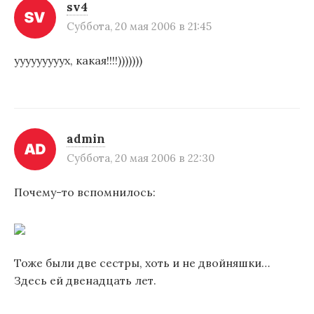
и
sv4
Суббота, 20 мая 2006 в 21:45
я
п
ууууууууух, какая!!!!)))))))
о
з
а
admin
п
Суббота, 20 мая 2006 в 22:30
и
Почему-то вспомнилось:
с
я
м
Тоже были две сестры, хоть и не двойняшки…
Здесь ей двенадцать лет.