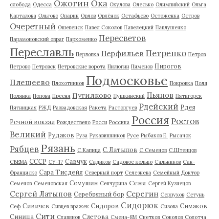
Ожогин
Ока
слобода
Одесса
Окулова
Олесько
Олимпийский
Ольга
Карталова
Ольгово
Опарин
Орлов
Орлёнок
Остафьево
Остоженка
Остров
Очеретный
Ошевенск
Павел Соколов
Павелецкий
Павлушенко
Пересветов
Парамоновский овраг
Пархоменко
Переславль
Петренко
Перфильев
Перловка
Петров
Пирогов
Петрово
Петровск
Петровские ворота
Пилюгин
Пименов
Подмосковье
Плещеево
Плохотников
Покровка
Поля
Пьянов
Путилково
Полянка
Попова
Пресня
Пушкинский
Пятигорск
Рдейский
Рдея
Пятницкая
РЖД
Развадовская
Ракета
Расторгуев
Россия
Ростов
Речной вокзал
Рождествено
Росси
Россина
Великий
Рудаков
Руза
Рукавишников
Русе
Рыбаков Е.
Рысачок
Рязань
Рябцев
С.Латыпов
С.Капица
С.Семенов
С.Штенцов
СССР
Савчук
СВЕМА
СУ-17
Садиков
Садовое кольцо
Сальников
Сан-
Сара Тисдейл
Франциско
Северный порт
Селезнева
Семейный Доктор
Сеня
Семушин
Семенов
Семеновская
Сенчурина
Сергей Кузнецов
Серегин
Сергей Латыпов
Серебряный бор
Серпухов
Сетунь
Сидорюк
Сивичев
Сидоров
Симаков
Сеф
Сивцев вражек
Сизова
Сити
Синица
Слетова
Славянов
Смена-8М
Снетков
Соколов
Солотча