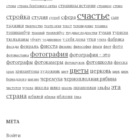
страницы истории
стены
страна берёзового ситца
странное
стрим
счастье
стройка
студия
сфера
сын
сугроб
таджики
творчество
театр огня
текст
телевидение
техника
туман
туризм
топинамбур
трамвай
троллейбус
трудные подростки
тюльпаны
у себя дома
утки
фабрика
убунту
уединенное
утята
фиеста
февраль
фото
фасады
физалис
философия
флаги
флот
фотография
фотография - это
фотовыставка
фотографы
фотокамеры
фотошкола
фреска
фотокружок
цветы
церковь
хризантемы
художник
храм
цвет
цирк
цирк
черемуха
черноплодная рябина
Вернадского
цыгане
эта
школа
шлюз
экраноплан
эльфы
чистотел
чучела
шмель
страна
яблоня
юбилей
яблоки
ёлка
МЕТА
Войти