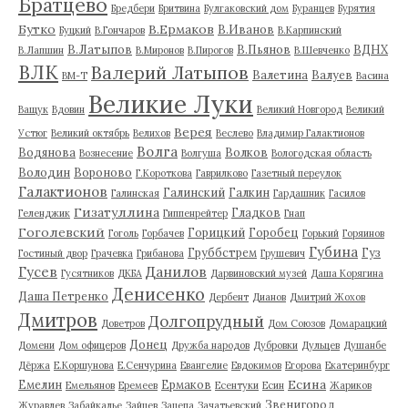
Братцево
Бредбери
Бритвина
Булгаковский дом
Буранцев
Бурятия
Бутко
В.Ермаков
В.Иванов
Буцкий
В.Гончаров
В.Карпинский
В.Латыпов
В.Пьянов
ВДНХ
В.Лапшин
В.Миронов
В.Пирогов
В.Шевченко
ВЛК
Валерий Латыпов
Валетина
Валуев
ВМ-Т
Васина
Великие Луки
Ващук
Вдовин
Великий Новгород
Великий
Верея
Устюг
Великий октябрь
Велихов
Веслево
Владимир Галактионов
Волга
Водянова
Волков
Вознесение
Волгуша
Вологодская область
Володин
Вороново
Г.Короткова
Гаврилково
Газетный переулок
Галактионов
Галинский
Галкин
Галинская
Гардашник
Гасилов
Гизатуллина
Гладков
Геленджик
Гиппенрейтер
Гнап
Гоголевский
Горицкий
Горобец
Гоголь
Горбачев
Горький
Горяинов
Губина
Груббстрем
Гуз
Гостиный двор
Грачевка
Грибанова
Грушевич
Гусев
Данилов
Гусятников
ДКБА
Дарвиновский музей
Даша Корягина
Денисенко
Даша Петренко
Дербент
Дианов
Дмитрий Жохов
Дмитров
Долгопрудный
Доветров
Дом Союзов
Домарацкий
Донец
Домени
Дом офицеров
Дружба народов
Дубровки
Дульцев
Душанбе
Дёржа
Е.Коршунова
Е.Сенчурина
Евангелие
Евдокимов
Егорова
Екатеринбург
Есина
Емелин
Ермаков
Емельянов
Еремеев
Есентуки
Есин
Жариков
Звенигород
Журавлев
Забайкалье
Зайцев
Зацепа
Зачатьевский