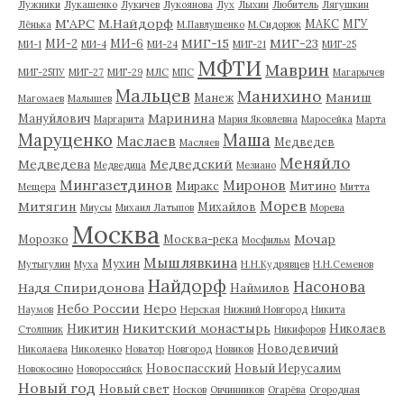
Лужники
Лукашенко
Лукичев
Лукоянова
Лух
Лыхин
Любитель
Лягушкин
М'АРС
М.Найдорф
МАКС
МГУ
Лёнька
М.Павлушенко
М.Сидорюк
МИГ-15
МИГ-23
МИ-2
МИ-6
МИ-1
МИ-4
МИ-24
МИГ-21
МИГ-25
МФТИ
Маврин
МИГ-25ПУ
МИГ-27
МИГ-29
МЛС
МПС
Магарычев
Мальцев
Манихино
Маниш
Манеж
Магомаев
Малышев
Маринина
Мануйлович
Маргарита
Мария Яковлевна
Маросейка
Марта
Маруценко
Маша
Маслаев
Медведев
Масляев
Меняйло
Медведева
Медведский
Медведица
Мезиано
Мингазетдинов
Миронов
Миракс
Митино
Мещера
Митта
Морев
Митягин
Михайлов
Миусы
Михаил Латыпов
Морева
Москва
Мочар
Морозко
Москва-река
Мосфильм
Мышлявкина
Мухин
Мутыгулин
Муха
Н.Н.Кудрявцев
Н.Н.Семенов
Найдорф
Насонова
Надя Спиридонова
Наймилов
Небо России
Неро
Наумов
Нерская
Нижний Новгород
Никита
Никитский монастырь
Никитин
Николаев
Столпник
Никифоров
Новодевичий
Николаева
Николенко
Новатор
Новгород
Новиков
Новоспасский
Новый Иерусалим
Новокосино
Новороссийск
Новый год
Новый свет
Носков
Овчинников
Огарёва
Огородная