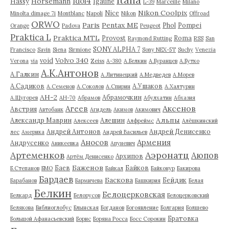
Italia
Idol4
Horsemann
Hassy
Igaune
L-39
Marceille
Milano
Nikon Coolpix
Nice
Minolta dimage 7i
Montblanc
Napoli
Nikon
Offroad
ORWO
Paris
Pentax ME
Phol
Pompei
Orange
Padova
Peugeot
Praktica L
Praktica MTL
Provost
Roma
Raymond Rutting
RSS
San
SONY ALPHA 7
Francisco
Savin
Siena
Sirmione
Sony NEX-5T
Suchy
Venezia
Volvo 340
void
Verona
via
Zeiss
А-380
А.Белкин
А.Буранцев
А.Бутко
А.К.Антонов
А.Галкин
А.Литинецкий
А.Медведев
А.Морев
А.Садиков
А.Ушаков
А.Семенов
А.Соколов
А.Спирин
А.Халтурин
АН-2
Абрамочкин
А.Щугорев
АН-70
Абрамов
Абулхатин
Абхазия
Аксенов
Агеев
Австрия
Автобанк
Агидель
Акимов
Акимович
Альпы
Александр Маврин
Алешин
Алексеев
Алфреймс
Алёшкинский
Андрей Антонов
Андрей Денисенко
лес
Америка
Андрей Васильев
Аносов
Армения
Андрусенко
Аникеевка
Апуневич
Артеменков
Аэронатц
Аюпов
Архипов
Артём Денисенко
Баженов
Баев
Байков
Б.Степанов
БМО
Байкал
Байконур
Бакирова
Бардаев
Баскова
Бейдик
Барабанов
Бармичева
Башкирия
Белая
Белкин
Белоцерковская
Белкард
Белорусов
Белоцерковский
Белякова
Библиоглобус
Блынская
Богданов
Богоявление
Болгария
Болшево
Братовка
Большой Афанасьевский
Борис
Боряна Росса
Босс Сорокин