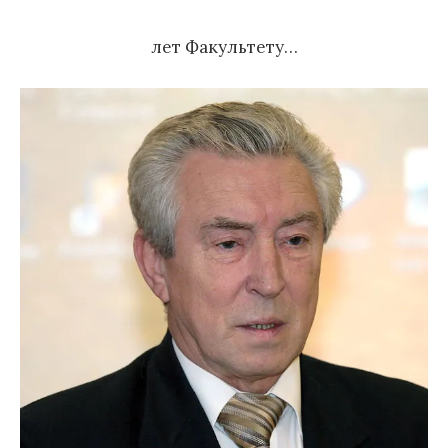
м
лет Факультету…
у