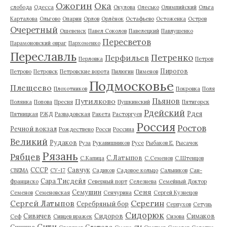
Ожогин
Ока
слобода
Одесса
Окулова
Олесько
Олимпийский
Ольга
Карталова
Ольгово
Опарин
Орлов
Орлёнок
Остафьево
Остоженка
Остров
Очеретный
Ошевенск
Павел Соколов
Павелецкий
Павлушенко
Пересветов
Парамоновский овраг
Пархоменко
Переславль
Петренко
Перфильев
Перловка
Петров
Пирогов
Петрово
Петровск
Петровские ворота
Пилюгин
Пименов
Подмосковье
Плещеево
Плохотников
Покровка
Поля
Пьянов
Путилково
Полянка
Попова
Пресня
Пушкинский
Пятигорск
Рдейский
Рдея
Пятницкая
РЖД
Развадовская
Ракета
Расторгуев
Россия
Ростов
Речной вокзал
Рождествено
Росси
Россина
Великий
Рудаков
Руза
Рукавишников
Русе
Рыбаков Е.
Рысачок
Рязань
Рябцев
С.Латыпов
С.Капица
С.Семенов
С.Штенцов
СССР
Савчук
СВЕМА
СУ-17
Садиков
Садовое кольцо
Сальников
Сан-
Сара Тисдейл
Франциско
Северный порт
Селезнева
Семейный Доктор
Сеня
Семушин
Семенов
Семеновская
Сенчурина
Сергей Кузнецов
Серегин
Сергей Латыпов
Серебряный бор
Серпухов
Сетунь
Сидорюк
Сивичев
Сидоров
Симаков
Сеф
Сивцев вражек
Сизова
Сити
Синица
Слетова