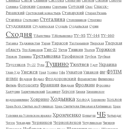
Славянов
Смена-8М
Снетков
Соколов
Солотча
Сорокин
Сотский
Спасск-
Солянка
Сорокина
Сорочаны
Спас
Рязанский
Ставарский
Сретенский монастырь
Старая Рязань
Стегалина
Старица
Статкевич
Столешников
Строгино
Студеникин
Студенческая
Суздаль
Суздальская
Сурин
Сходня
ТУ-95
ТУ-160
ТУ-144
Т.Валетина
Т.Мельяненко
Тарасов
Тверская
Таганка
Таджикистан
Таран
Тахтамышев
Тверская
Торжков
область
Тип-22
Тишкин
Тер-Крикоров
Титов
Ткачев
Третьяковка
Трофимов
Торжок
Торшина
Трубеж
Трубная
Тушино
Тюхтяев
Украина
Трусенков
Ту-22
Тула
Удот
ФУПМ
Унежев
Учватов
Ушаков
Улан-Удэ
Урал
Усенко
Уфа
ФВР
Феодоровский
ФУПМ50
Федоров
Федько
Ферапонтово
Филипенко
Франция
Фролкин
Фотоцентр
Фитиль
Фридман
Фурсенко
Херсон
Халтурин
Харитоньевский
Хасавюрт
Химки
Химкинское
Ходынка
Ховрино
Холод
Хохлов
водохранилище
Хорошево
Храм Всех Святых на Кулишках
Храм Святителя Николая в Клённиках
Храм
ЧБ
Хромченко
Успения на Успенском вражке
Ценькуш
Чатырдаг
Черников
Черноплеков
Чегем
Чекандин
Чечулинская
Чигирев
Чубаров
Шананин
Шапкин
Чикунов