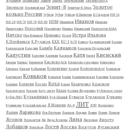
Звенигород
Журавлев
Забайкалье
Зайцев
Зацепа
Зачатьевский
Зенит-В
Золотое
Звонков
Земляной вал
Зенитар-К 16мм
кольцо России
Зубков
Зубов
Зуйков
И.Пилюгин
И.Сидоров
ИЛ-14
Иванов
ИПМ
ИЛ-28
ИЛ-76
ИЛ-78
ИЛ-80
Иванилов
Иванова
Иероглиф
Ивантеевка
Измайлово
Ильина
Ильинский
Император ВАВА
Истра
Интеко
Ичалова
Иримико
Ира Большая
Исаев
К.Перфильев
К.Рудаков
ККК
КС-1
КСП
Кавказ
Кадышевский
Казань
Калмыков
Калибр
Каламкаров
Каледин
Каменец-Подольский
Капустин
Катя
Киенский
Карелия
Карякин
Касимов
Киев4
Кисловодск
Кимры
Кирвас
Кириллов
Клещеево городище
Клименко
Ковригино
Коломенское
Клязьма
Князев
Кобылкин
Козлов
Колпаков
Коньков
Континент
Копылов
Корин
Корнилиевская
Коровин
Королева
Коха
Краснов
Корягин
Косых
Кравченко
Коршия
Коцан
Крым
Красногорск
Кремль
Круг света
Ксения Федоровна
Кубенское озеро
Кузьминых
Кульков
Курдюмов
Куркино
Кубок ГМО
Кул-Шариф
ЛИТ
Л.Маврин
Курникова
Курский вокзал
ЛА-8
ЛЭП
Лазаренко
Ларикова
Лапин
Лев Плоткин
Леванов
Левдин
Левин
Ленин
Леннон
Лина
Леонов
Лихотэ
Лермонтов
Ли
Лида Ясенева
Лисковая
Лобашов
Лосев
Лосева
Луганский
Лоскутов
Лопатков