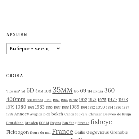
АРХИВЫ
А
р
х
и
в
СЛОВА
ы
35мм
6D
360
69
10d
66
8мм
"Призыв"
5d
114 школа
400mm
1977
1978
1975
1972
1973
838 школа
1960
1962
1964
1970е
1980
1983
1989
1993
1979
1981
1985
1987
1988
1991
1992
1994
1996
1997
Annecy
bokeh
1998
Avignon
B-52
Canon 100/2.8
Chrysler
Daewoo
de Bruijn
fisheye
Deutshland
Dresden
EOS M
Espana
Fan Yang
Firenze
France
Flektogon
Gegevicius
Gailis
Grenoble
fleurs du mal