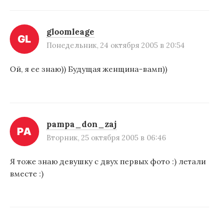
ц
и
gloomleage
Понедельник, 24 октября 2005 в 20:54
я
п
Ой, я ее знаю)) Будущая женщина-вамп))
о
з
а
pampa_don_zaj
п
Вторник, 25 октября 2005 в 06:46
и
Я тоже знаю девушку с двух первых фото :) летали
с
вместе :)
я
м