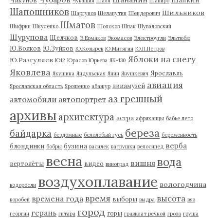
Чувашия
Шаля
Шапиро
Шапошников
Шильников
Шаргунов
Шелапутин
Шендерович
Шматов
Шифрин
Шкуленко
Шолохов
Шпак
Шуваловский
Шурупова
Щелчков
Э.Ермаков
Экомасов
Электроугли
Эльтюбю
Ю.Волков
Ю.Зуйков
Ю.Козырев
Ю.Митягин
Ю.П.Петров
Яблоки на снегу
Ю.Разгуляев
Ю12
Юрасов
Юрьева
ЯК-130
Яковлева
Ярославль
Якушина
Яндульская
Янин
Янушкевич
авиация
авиамузей
Ярославская область
Ярошенко
абажур
аз грешный
автомобили
автопортрет
архивы
архитектура
астра
африканцы
бабье лето
береза
байдарка
бездомные
белолобый гусь
беременность
верба
бузина
блондинки
бобры
василек
ватрушки
велосипед
весна
вода
вишня
вертолёты
видео
виноград
воздухоплавание
вологодчина
водоросли
время
высота
времена года
выборы
воробей
выдра
вяз
город
герань
горы
георгин
гитара
гравилат речной
гроза
груша