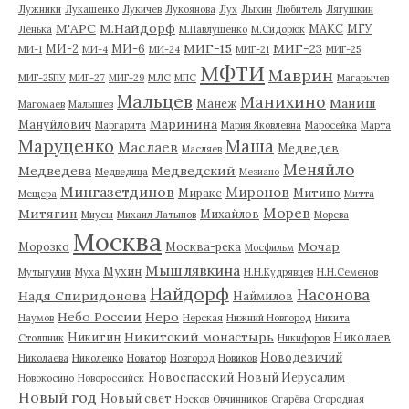
Лужники
Лукашенко
Лукичев
Лукоянова
Лух
Лыхин
Любитель
Лягушкин
М'АРС
М.Найдорф
МАКС
МГУ
Лёнька
М.Павлушенко
М.Сидорюк
МИГ-15
МИГ-23
МИ-2
МИ-6
МИ-1
МИ-4
МИ-24
МИГ-21
МИГ-25
МФТИ
Маврин
МИГ-25ПУ
МИГ-27
МИГ-29
МЛС
МПС
Магарычев
Мальцев
Манихино
Маниш
Манеж
Магомаев
Малышев
Маринина
Мануйлович
Маргарита
Мария Яковлевна
Маросейка
Марта
Маруценко
Маша
Маслаев
Медведев
Масляев
Меняйло
Медведева
Медведский
Медведица
Мезиано
Мингазетдинов
Миронов
Миракс
Митино
Мещера
Митта
Морев
Митягин
Михайлов
Миусы
Михаил Латыпов
Морева
Москва
Мочар
Морозко
Москва-река
Мосфильм
Мышлявкина
Мухин
Мутыгулин
Муха
Н.Н.Кудрявцев
Н.Н.Семенов
Найдорф
Насонова
Надя Спиридонова
Наймилов
Небо России
Неро
Наумов
Нерская
Нижний Новгород
Никита
Никитский монастырь
Никитин
Николаев
Столпник
Никифоров
Новодевичий
Николаева
Николенко
Новатор
Новгород
Новиков
Новоспасский
Новый Иерусалим
Новокосино
Новороссийск
Новый год
Новый свет
Носков
Овчинников
Огарёва
Огородная