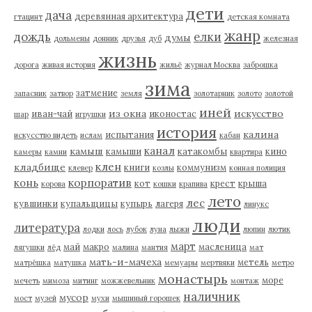
дети
дача
деревянная архитектура
гтацинт
детская комната
жанр
дождь
елки
думы
дольмены
донник
друзья
дуб
железная
жизнь
дорога
живая история
жильё
журнал Москва
заброшка
зима
затмение
запасник
затвор
земля
золотарник
золото
золотой
иней
из окна
искусство
иван-чай
иконостас
шар
игрушки
история
калина
испытания
искусство видеть
ислам
кабан
канал
камыш
камыши
катакомбы
кино
камеры
камни
квартира
клен
кладбище
книги
коммунизм
клевер
козлы
конная полиция
корпоратив
конь
кот
крест
крыша
корова
кошки
крапива
лето
лес
кувшинки
купальщицы
купырь
лагеря
линукс
люди
литература
лодки
лось
лубок
луна
лыжи
люпин
лютик
март
май
макро
масленица
лягушки
лёд
малина
мантия
мат
мать-и-мачеха
метель
матрёшка
матушка
мемуары
мертвяки
метро
монастырь
море
мечеть
мимоза
митинг
можжевельник
монтаж
наличник
мусор
мост
музей
мухи
мышиный горошек