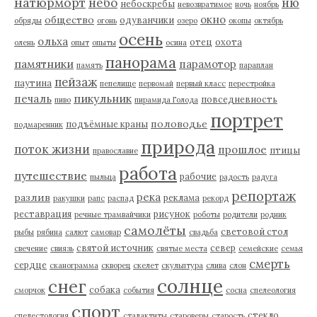
натюрморт
небо
ню
небоскребы
невозвратимое
ночь
ноябрь
окно
общество
одуванчики
обряды
огонь
озеро
окопы
октябрь
осень
ольха
отец
охота
олень
опыт
опыты
осина
панорама
памятники
парамотор
память
параплан
пейзаж
паутина
пепелище
первомай
первый класс
перестройка
пикульник
печаль
повседневность
пиво
пирамида Голода
портрет
половодье
подъёмные краны
подмаренник
природа
поток жизни
прошлое
птицы
православие
работа
путешествие
рабочие
пыльца
радость
радуга
репортаж
река
разлив
реклама
ракушки
рапс
распад
рекорд
реставрация
рисунок
речные трамвайчики
роботы
родители
родник
самолёты
световой стол
рыбы
рябина
салют
самовар
свадьба
святой источник
север
свечение
свиязь
святые места
семейские
семья
смерть
сердце
сканограмма
скворец
скелет
скульптура
слива
слон
солнце
снег
собака
сморчок
события
сосна
спелеология
спорт
стекло
спелестология
сталактиты
староверы
старость