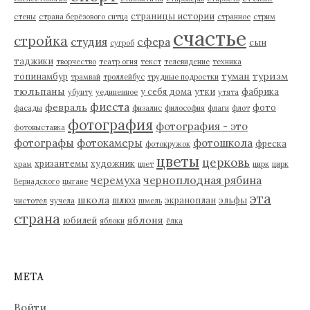
страницы истории
стены
страна берёзового ситца
странное
стрим
счастье
стройка
студия
сфера
сын
сугроб
таджики
творчество
театр огня
текст
телевидение
техника
туман
туризм
топинамбур
трамвай
троллейбус
трудные подростки
тюльпаны
у себя дома
утки
фабрика
убунту
уединенное
утята
фиеста
февраль
фото
фасады
физалис
философия
флаги
флот
фотография
фотография - это
фотовыставка
фотографы
фотокамеры
фотошкола
фреска
фотокружок
цветы
церковь
хризантемы
художник
храм
цвет
цирк
цирк
черемуха
черноплодная рябина
Вернадского
цыгане
эта
школа
шлюз
экраноплан
эльфы
чистотел
чучела
шмель
страна
яблоня
юбилей
яблоки
ёлка
МЕТА
Войти