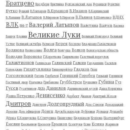
Братцево
Бредбери
Бритвина
Булгаковский дом
Буранцев
Бурятия
Бутко
В.Ермаков
В.Иванов
Буцкий
В.Гончаров
В.Карпинский
В.Латыпов
В.Пьянов
ВДНХ
В.Лапшин
В.Миронов
В.Пирогов
В.Шевченко
ВЛК
Валерий Латыпов
Валетина
Валуев
ВМ-Т
Васина
Великие Луки
Ващук
Вдовин
Великий Новгород
Великий
Верея
Устюг
Великий октябрь
Велихов
Веслево
Владимир Галактионов
Волга
Водянова
Волков
Вознесение
Волгуша
Вологодская область
Володин
Вороново
Г.Короткова
Гаврилково
Газетный переулок
Галактионов
Галинский
Галкин
Галинская
Гардашник
Гасилов
Гизатуллина
Гладков
Геленджик
Гиппенрейтер
Гнап
Гоголевский
Горицкий
Горобец
Гоголь
Горбачев
Горький
Горяинов
Губина
Груббстрем
Гуз
Гостиный двор
Грачевка
Грибанова
Грушевич
Гусев
Данилов
Гусятников
ДКБА
Дарвиновский музей
Даша Корягина
Денисенко
Даша Петренко
Дербент
Дианов
Дмитрий Жохов
Дмитров
Долгопрудный
Доветров
Дом Союзов
Домарацкий
Донец
Домени
Дом офицеров
Дружба народов
Дубровки
Дульцев
Душанбе
Дёржа
Е.Коршунова
Е.Сенчурина
Евангелие
Евдокимов
Егорова
Екатеринбург
Есина
Емелин
Ермаков
Емельянов
Еремеев
Есентуки
Есин
Жариков