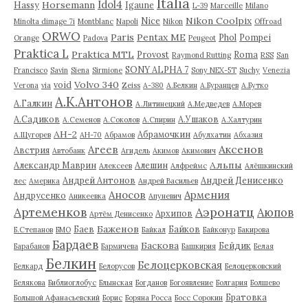
Italia
Idol4
Horsemann
Hassy
Igaune
L-39
Marceille
Milano
Nikon Coolpix
Nice
Minolta dimage 7i
Montblanc
Napoli
Nikon
Offroad
ORWO
Paris
Pentax ME
Phol
Pompei
Orange
Padova
Peugeot
Praktica L
Praktica MTL
Provost
Roma
Raymond Rutting
RSS
San
SONY ALPHA 7
Francisco
Savin
Siena
Sirmione
Sony NEX-5T
Suchy
Venezia
Volvo 340
void
Verona
via
Zeiss
А-380
А.Белкин
А.Буранцев
А.Бутко
А.К.Антонов
А.Галкин
А.Литинецкий
А.Медведев
А.Морев
А.Садиков
А.Ушаков
А.Семенов
А.Соколов
А.Спирин
А.Халтурин
АН-2
Абрамочкин
А.Щугорев
АН-70
Абрамов
Абулхатин
Абхазия
Аксенов
Агеев
Австрия
Автобанк
Агидель
Акимов
Акимович
Альпы
Александр Маврин
Алешин
Алексеев
Алфреймс
Алёшкинский
Андрей Антонов
Андрей Денисенко
лес
Америка
Андрей Васильев
Аносов
Армения
Андрусенко
Аникеевка
Апуневич
Артеменков
Аэронатц
Аюпов
Архипов
Артём Денисенко
Баженов
Баев
Байков
Б.Степанов
БМО
Байкал
Байконур
Бакирова
Бардаев
Баскова
Бейдик
Барабанов
Бармичева
Башкирия
Белая
Белкин
Белоцерковская
Белкард
Белорусов
Белоцерковский
Белякова
Библиоглобус
Блынская
Богданов
Богоявление
Болгария
Болшево
Братовка
Большой Афанасьевский
Борис
Боряна Росса
Босс Сорокин