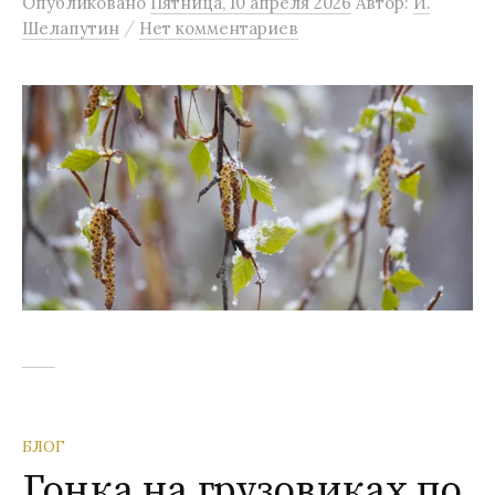
Опубликовано
Пятница, 10 апреля 2026
Автор:
И.
м
/
Шелапутин
Нет комментариев
у
БЛОГ
Гонка на грузовиках по