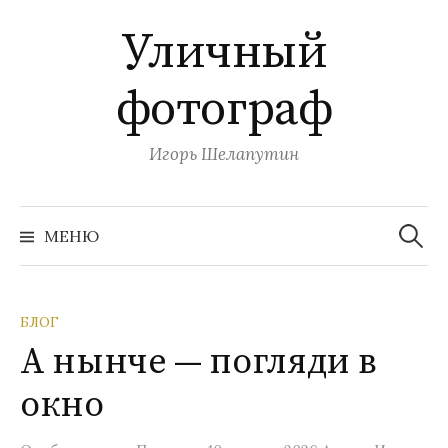
П
Уличный
е
р
фотограф
е
й
т
Игорь Шелапутин
и
к
Н
с
а
МЕНЮ
й
о
т
и
д
:
е
БЛОГ
р
А нынче — погляди в
ж
и
окно
м
о